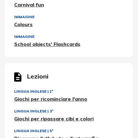
Carnival fun
IMMAGINE
Colours
IMMAGINE
School objects' Flashcards
Lezioni
LINGUA INGLESE
|
2ª
Giochi per ricominciare l'anno
LINGUA INGLESE
|
3ª
Giochi per ripassare cibi e colori
LINGUA INGLESE
|
5ª