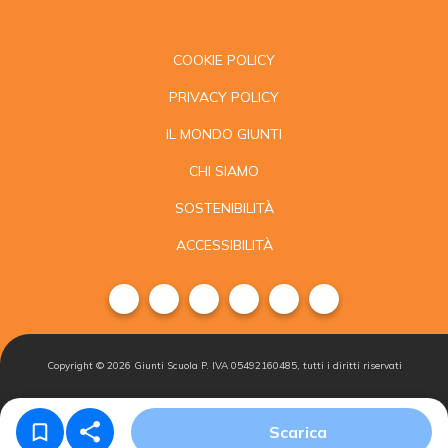
COOKIE POLICY
PRIVACY POLICY
IL MONDO GIUNTI
CHI SIAMO
SOSTENIBILITÀ
ACCESSIBILITÀ
Copyright ©
2026
Giunti Scuola P. IVA 05492160485, tutti i diritti riservati
Condizioni di
Gestisci i
Iscriviti alla
Scarica
vendita
cookie
newsletter