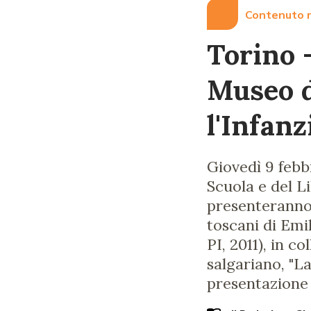
Contenuto r
Torino -
Museo d
l'Infanz
Giovedì 9 febbr
Scuola e del Li
presenteranno i
toscani di Emil
PI, 2011), in 
salgariano, "L
presentazione 