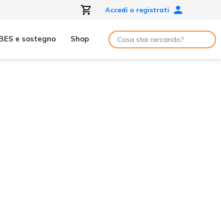
Accedi o registrati
BES e sostegno
Shop