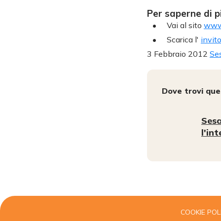
Per saperne di p
Vai al sito
www.
Scarica l'
invit
3 Febbraio 2012
Ses
Dove trovi qu
Sesa
l'in
COOKIE POL