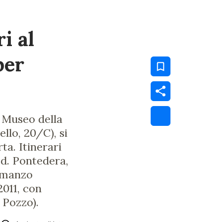
i al
per
l Museo della
llo, 20/C), si
ta. Itinerari
ed. Pontedera,
romanzo
2011, con
 Pozzo).