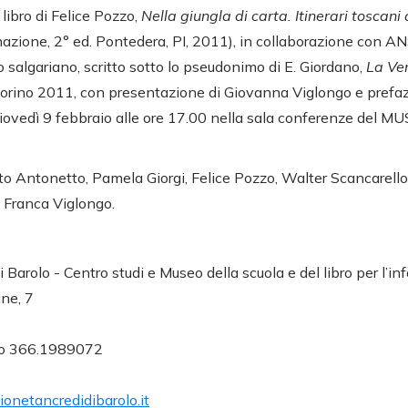
libro di Felice Pozzo,
Nella giungla di carta. Itinerari toscani 
rmazione, 2° ed. Pontedera, PI, 2011), in collaborazione con AN
salgariano, scritto sotto lo pseudonimo di E. Giordano,
La Ve
Torino 2011, con presentazione di Giovanna Viglongo e prefaz
giovedì 9 febbraio alle ore 17.00 nella sala conferenze del MUS
to Antonetto, Pamela Giorgi, Felice Pozzo, Walter Scancarel
 Franca Viglongo.
Barolo - Centro studi e Museo della scuola e del libro per l’in
ane, 7
 o 366.1989072
onetancredidibarolo.it