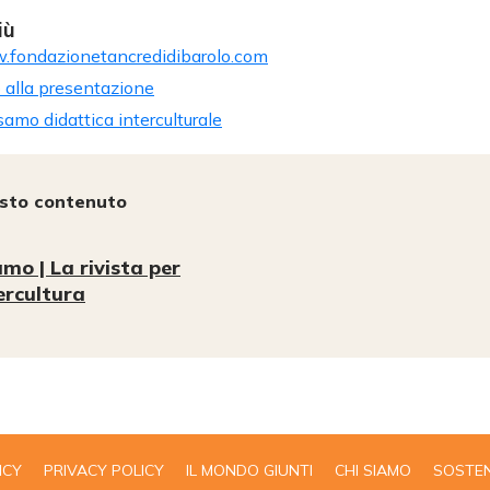
iù
fondazionetancredidibarolo.com
o alla presentazione
amo didattica interculturale
esto contenuto
mo | La rivista per
tercultura
ICY
PRIVACY POLICY
IL MONDO GIUNTI
CHI SIAMO
SOSTEN