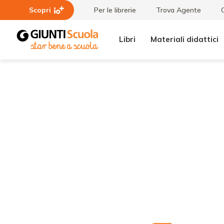
Scopri
Per le librerie
Trova Agente
Libri
Materiali didattici
Lezioni
Torino -
e
Novità
Articoli
su Emilio
Salgari
al Museo
della
Scuola e
del Libro
per
l'Infanzia