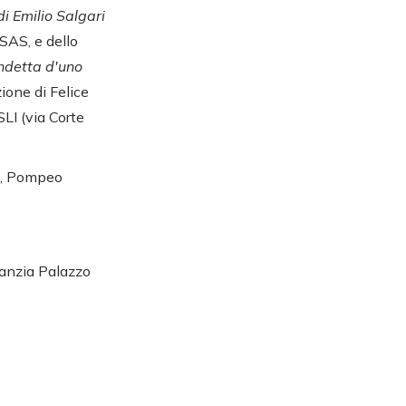
di Emilio Salgari
SAS, e dello
ndetta d'uno
ione di Felice
LI (via Corte
lo, Pompeo
fanzia Palazzo