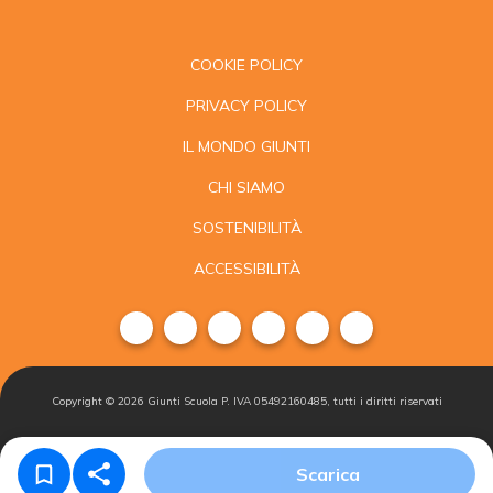
COOKIE POLICY
PRIVACY POLICY
IL MONDO GIUNTI
CHI SIAMO
SOSTENIBILITÀ
ACCESSIBILITÀ
Copyright ©
2026
Giunti Scuola P. IVA 05492160485, tutti i diritti riservati
Condizioni di
Gestisci i
Iscriviti alla
Scarica
vendita
cookie
newsletter