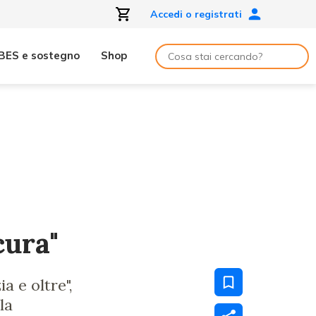
Accedi o registrati
BES e sostegno
Shop
cura"
a e oltre",
la