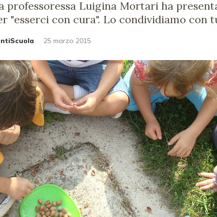
 La professoressa Luigina Mortari ha presen
"esserci con cura". Lo condividiamo con tut
untiScuola
25 marzo 2015