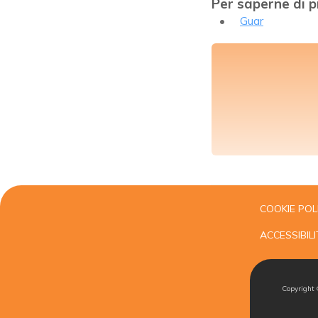
Per saperne di p
Guar
COOKIE POL
ACCESSIBILI
Copyright