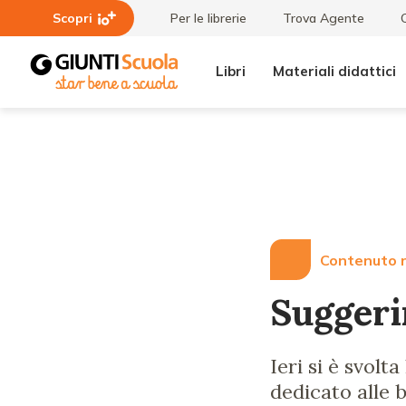
Scopri
Per le librerie
Trova Agente
Libri
Materiali didattici
Lezioni
Suggerimenti
e
per "Esserci
Articoli
con cura"
Contenuto r
Suggeri
Ieri si è svolt
dedicato alle 