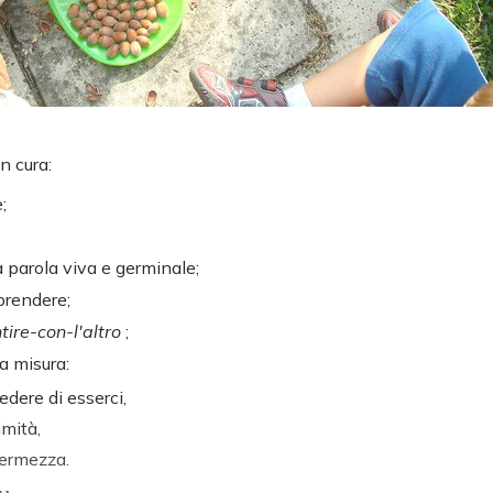
n cura:
;
 parola viva e germinale;
prendere;
tire-con-l'altro
;
ta misura:
edere di esserci,
imità,
fermezza.