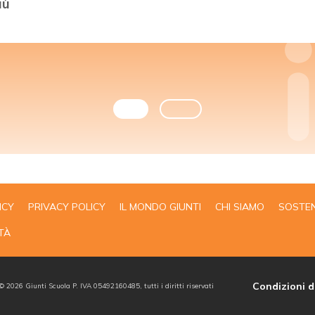
iù
ICY
PRIVACY POLICY
IL MONDO GIUNTI
CHI SIAMO
SOSTEN
TÀ
Condizioni d
 ©
2026
Giunti Scuola P. IVA 05492160485, tutti i diritti riservati