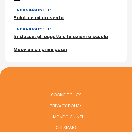
LINGUA INGLESE
|
1ª
Saluto e mi presento
LINGUA INGLESE
|
1ª
In classe: gli oggetti e le azioni a scuola
Muoviamo i primi passi
COOKIE POLICY
PRIVACY POLICY
IL MONDO GIUNTI
CHI SIAMO