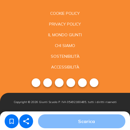
COOKIE POLICY
PRIVACY POLICY
IL MONDO GIUNTI
CHI SIAMO
SOSTENIBILITÀ
ACCESSIBILITÀ
Copyright ©
2026
Giunti Scuola P. IVA 05492160485, tutti i diritti riservati
Condizioni di
Gestisci i
Iscriviti alla
Scarica
vendita
cookie
newsletter