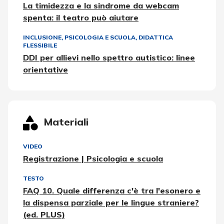
La timidezza e la sindrome da webcam
spenta: il teatro può aiutare
INCLUSIONE
,
PSICOLOGIA E SCUOLA
,
DIDATTICA
FLESSIBILE
DDI per allievi nello spettro autistico: linee
orientative
Materiali
VIDEO
Registrazione | Psicologia e scuola
TESTO
FAQ 10. Quale differenza c'è tra l'esonero e
la dispensa parziale per le lingue straniere?
(ed. PLUS)