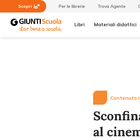
Scopri
Per le librerie
Trova Agente
Libri
Materiali didattici
Lezioni
Sconfinamenti.
e
Le culture
Articoli
s'incontrano
al cinema
Contenuto r
Sconfin
al cine