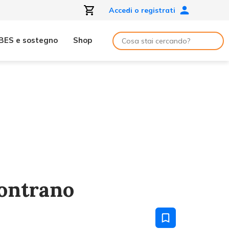
Accedi o registrati
BES e sostegno
Shop
contrano