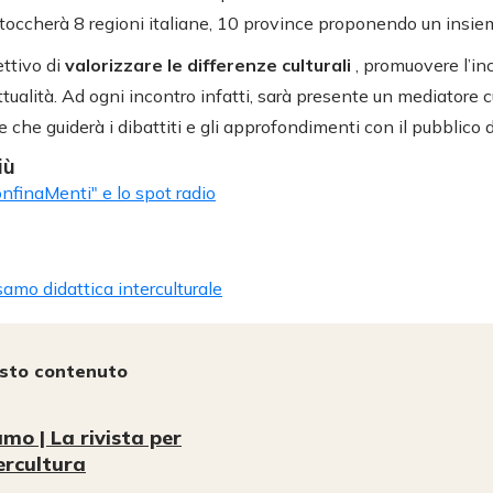
occherà 8 regioni italiane, 10 province proponendo un insieme
ettivo di
valorizzare le differenze culturali
, promuovere l’inc
ualità. Ad ogni incontro infatti, sarà presente un mediatore cu
che guiderà i dibattiti e gli approfondimenti con il pubblico d
iù
onfinaMenti" e lo spot radio
amo didattica interculturale
esto contenuto
mo | La rivista per
tercultura