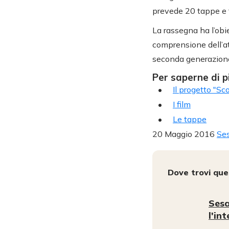
prevede 20 tappe e t
La rassegna ha l’obi
comprensione dell’att
seconda generazione 
Per saperne di p
Il progetto "Sc
I film
Le tappe
20 Maggio 2016
Ses
Dove trovi qu
Sesa
l'in