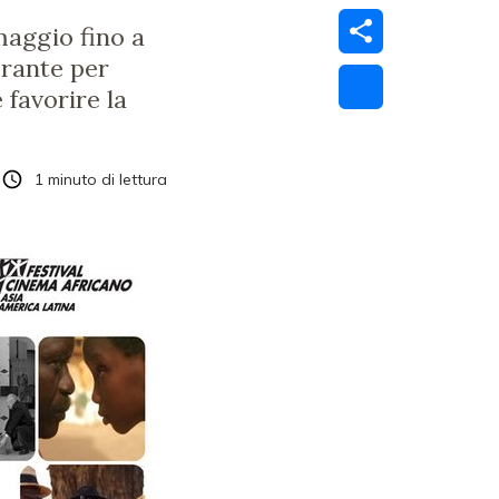
 maggio fino a
erante per
 favorire la
1
minuto di lettura