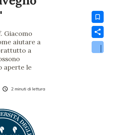
nvegno
"
of. Giacomo
come aiutare a
prattutto a
possono
o aperte le
2
minuti di lettura