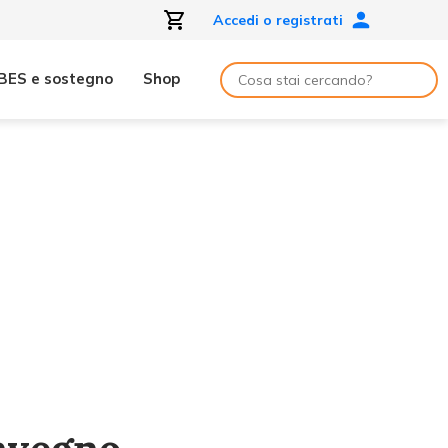
Accedi o registrati
BES e sostegno
Shop