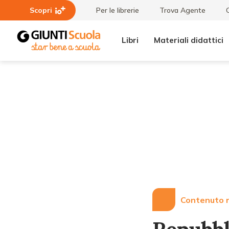
Scopri
Per le librerie
Trova Agente
Libri
Materiali didattici
Lezioni
Repubblica
e
di San
Articoli
Marino –
Convegno
"Imparare:
questo è il
problema"
Contenuto r