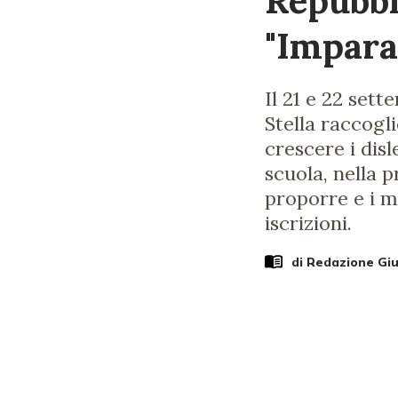
Repubbl
"Impara
Il 21 e 22 set
Stella raccogli
crescere i disl
scuola, nella p
proporre e i m
iscrizioni.
di Redazione Gi