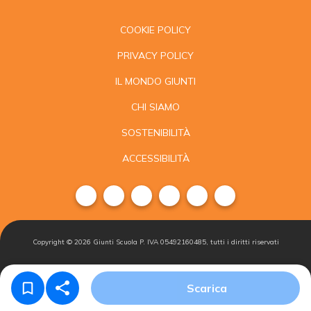
COOKIE POLICY
PRIVACY POLICY
IL MONDO GIUNTI
CHI SIAMO
SOSTENIBILITÀ
ACCESSIBILITÀ
Copyright ©
2026
Giunti Scuola P. IVA 05492160485, tutti i diritti riservati
Condizioni di
Gestisci i
Iscriviti alla
Scarica
vendita
cookie
newsletter