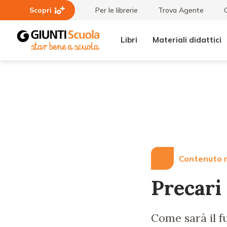
Scopri
Per le librerie
Trova Agente
Libri
Materiali didattici
Lezioni
Precari e
e
disoccupati:
Articoli
passato e
futuro
Contenuto r
Precari 
Come sarà il fu