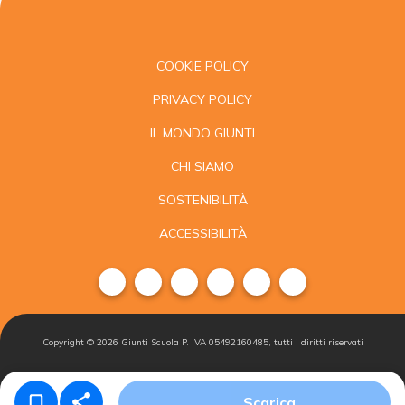
COOKIE POLICY
PRIVACY POLICY
IL MONDO GIUNTI
CHI SIAMO
SOSTENIBILITÀ
ACCESSIBILITÀ
Copyright ©
2026
Giunti Scuola P. IVA 05492160485, tutti i diritti riservati
Condizioni di
Gestisci i
Iscriviti alla
Scarica
vendita
cookie
newsletter