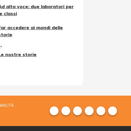
Ad alta voce: due laboratori per
le classi
Far accedere ai mondi delle
storie
ª
Le nostre storie
IBILITÀ