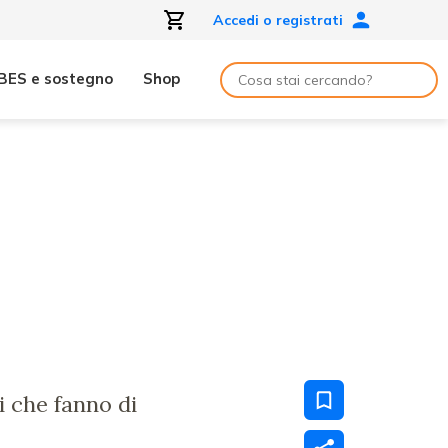
Accedi o registrati
BES e sostegno
Shop
i che fanno di