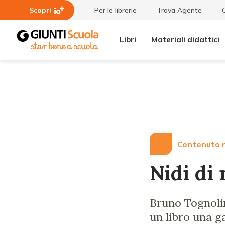
Scopri
Per le librerie
Trova Agente
Libri
Materiali didattici
Lezioni
Nidi
e
di
Articoli
note
Contenuto r
Nidi di 
Bruno Tognolin
un libro una ga