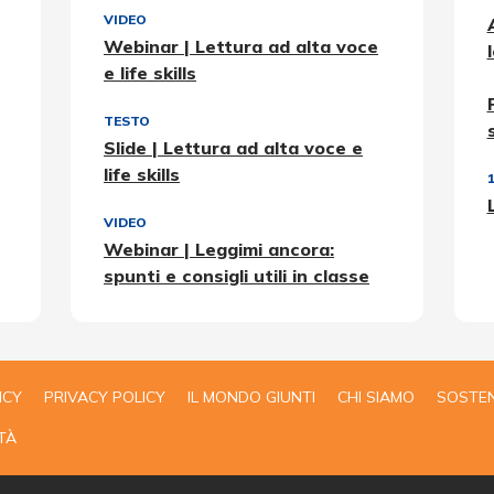
VIDEO
Webinar | Lettura ad alta voce
e life skills
TESTO
Slide | Lettura ad alta voce e
life skills
1
VIDEO
Webinar | Leggimi ancora:
spunti e consigli utili in classe
ICY
PRIVACY POLICY
IL MONDO GIUNTI
CHI SIAMO
SOSTEN
TÀ