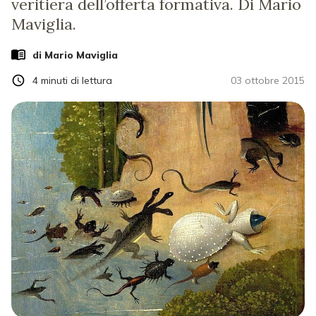
veritiera dell’offerta formativa. Di Mario
Maviglia.
di
Mario Maviglia
4
minuti di lettura
03 ottobre 2015