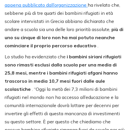
appena pubblicato dall’organizzazione
ha rivelato che,
sebbene più di tre quarti dei bambini rifugiati in età
scolare intervistati in Grecia abbiano dichiarato che
andare a scuola sia una delle loro priorità assolute,
più di
uno su cinque di loro non ha mai potuto neanche
cominciare il proprio percorso educativo
.
Lo studio ha evidenziato che
i bambini siriani rifugiati
sono rimasti esclusi dalla scuola per una media di
25,8 mesi, mentre i bambini rifugiati afgani hanno
trascorso in media 10,7 mesi fuori dalle aule
scolastiche
. “Oggi la metà dei 7,3 milioni di bambini
rifugiati nel mondo non ha accesso all’educazione e la
comunità internazionale dovrà lottare per decenni per
invertire gli effetti di questa mancanza di investimenti
su questo settore. È per questo che chiediamo che
nessun bambino rifugiato rimanga fuori da scuola per più