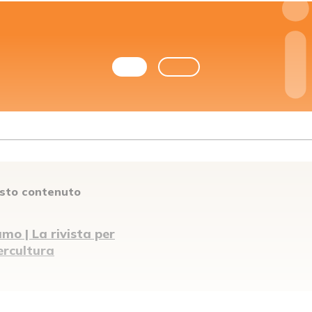
esto contenuto
mo | La rivista per
tercultura