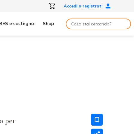
Accedi o registrati
BES e sostegno
Shop
vo per