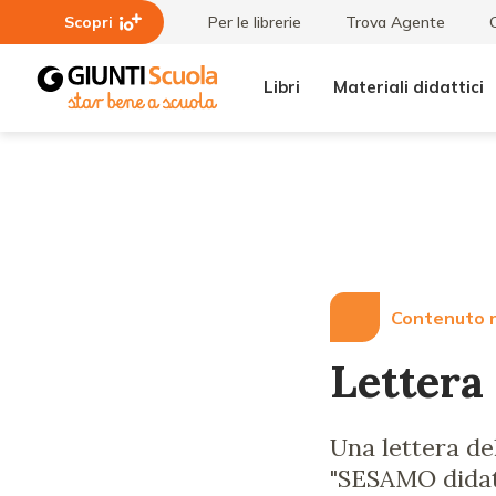
Scopri
Per le librerie
Trova Agente
Libri
Materiali didattici
Lezioni
Lettera
e
del
Articoli
direttore
Contenuto r
Lettera 
Una lettera del
"SESAMO didatt