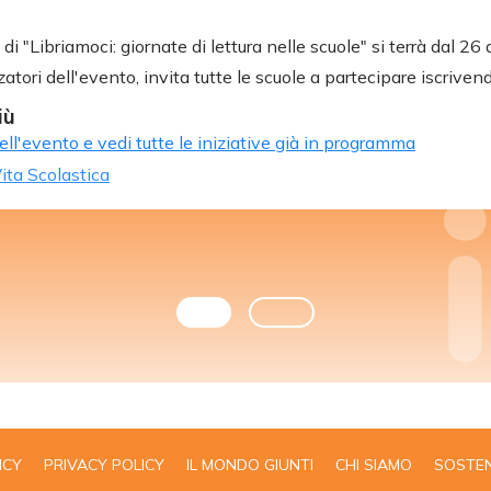
i "Libriamoci: giornate di lettura nelle scuole" si terrà dal 26 
zatori dell'evento, invita tutte le scuole a partecipare iscriven
iù
dell'evento e vedi tutte le iniziative già in programma
ita Scolastica
ICY
PRIVACY POLICY
IL MONDO GIUNTI
CHI SIAMO
SOSTEN