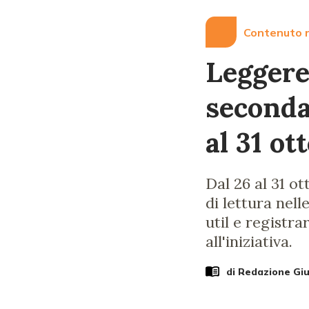
Contenuto r
Leggere 
seconda
al 31 ot
Dal 26 al 31 ot
di lettura nel
util e registr
all'iniziativa.
di Redazione Gi