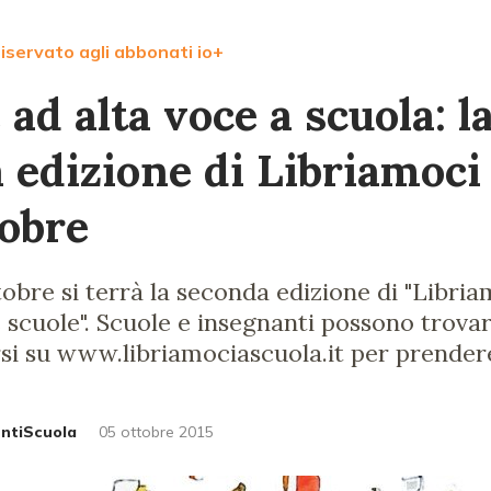
iservato agli abbonati io+
ad alta voce a scuola: l
 edizione di Libriamoci 
tobre
tobre si terrà la seconda edizione di "Libri
le scuole". Scuole e insegnanti possono trova
arsi su www.libriamociascuola.it per prender
untiScuola
05 ottobre 2015