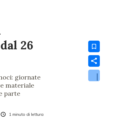
a
dal 26
amoci: giornate
re materiale
e parte
1
minuto di lettura