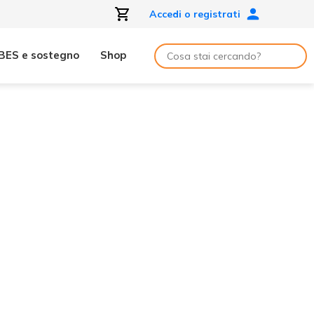
Accedi o registrati
BES e sostegno
Shop