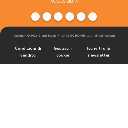
ACCESSIBILITÀ
Copyright ©
2026
Giunti Scuola P. IVA 05492160485, tutti i diritti riservati
Condizioni di
Gestisci i
Iscriviti alla
vendita
cookie
newsletter