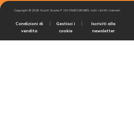
Copyright ©
2026
Giunti Scuola P. IVA 05492160485, tutti i diritti riservati
Condizioni di
Gestisci i
Iscriviti alla
vendita
cookie
newsletter