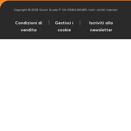
Copyright ©
2026
Giunti Scuola P. IVA 05492160485, tutti i diritti riservati
Condizioni di
Gestisci i
Iscriviti alla
vendita
cookie
newsletter