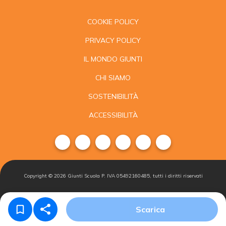
COOKIE POLICY
PRIVACY POLICY
IL MONDO GIUNTI
CHI SIAMO
SOSTENIBILITÀ
ACCESSIBILITÀ
Copyright ©
2026
Giunti Scuola P. IVA 05492160485, tutti i diritti riservati
Condizioni di
Gestisci i
Iscriviti alla
Scarica
vendita
cookie
newsletter