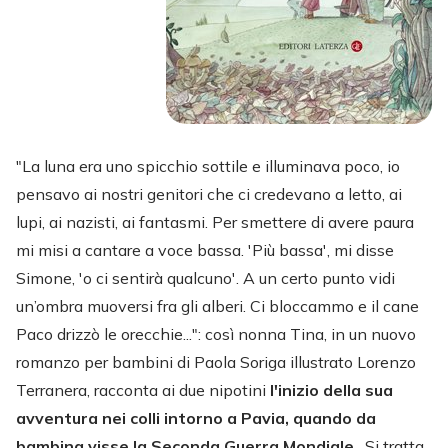
"La luna era uno spicchio sottile e illuminava poco, io
pensavo ai nostri genitori che ci credevano a letto, ai
lupi, ai nazisti, ai fantasmi. Per smettere di avere paura
mi misi a cantare a voce bassa. 'Più bassa', mi disse
Simone, 'o ci sentirà qualcuno'. A un certo punto vidi
un’ombra muoversi fra gli alberi. Ci bloccammo e il cane
Paco drizzò le orecchie...": così nonna Tina, in un nuovo
romanzo per bambini di Paola Soriga illustrato Lorenzo
Terranera, racconta ai due nipotini
l'inizio della sua
avventura nei colli intorno a Pavia, quando da
bambina visse la Seconda Guerra Mondiale
. Si tratta