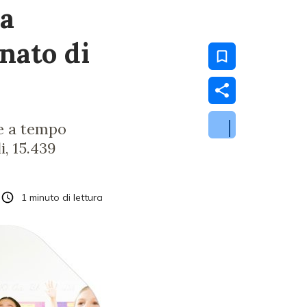
va
nato di
re a tempo
i, 15.439
1
minuto di lettura