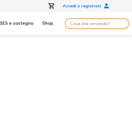
Accedi o registrati
BES e sostegno
Shop