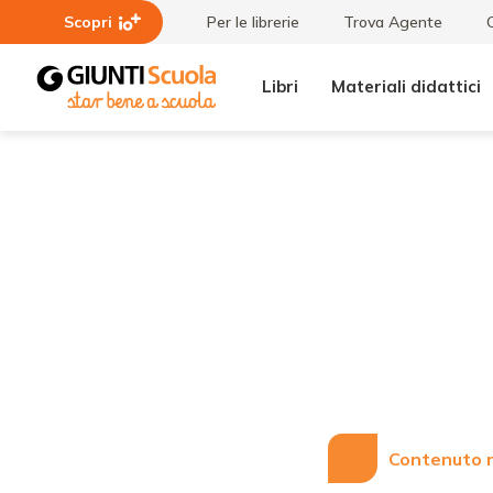
Scopri
Per le librerie
Trova Agente
Libri
Materiali didattici
Lezioni
Il Consiglio
e
dei Ministri
Articoli
approva
l'assunzione
a tempo
indeterminato
di 15.439
insegnanti
Contenuto r