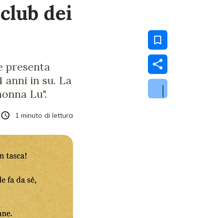
 club dei
he presenta
 anni in su. La
nonna Lu".
1
minuto di lettura