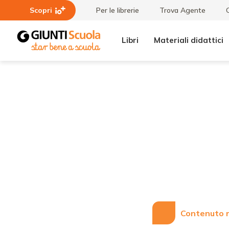
Scopri
Per le librerie
Trova Agente
Libri
Materiali didattici
Lezioni
Giochi
e
in
Articoli
cucina:
ecco il
blog "Il
club
dei
cuochi"
Contenuto r