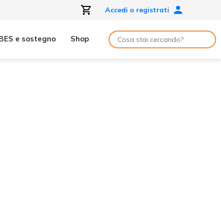
Accedi o registrati
BES e sostegno
Shop