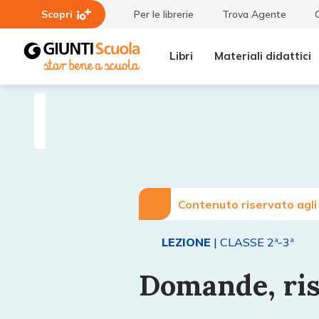
Scopri
Per le librerie
Trova Agente
Libri
Materiali didattici
Lezioni
Domande,
e
risposte,
Articoli
scoperte
Contenuto riservato agli
LEZIONE
| CLASSE 2ª-3ª
Domande, ris