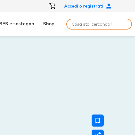
Accedi o registrati
BES e sostegno
Shop