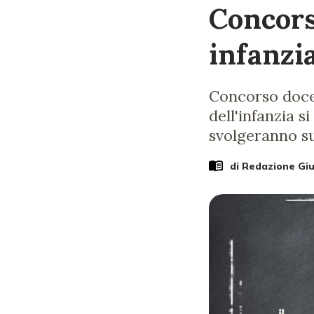
Concors
infanzi
Concorso docen
dell'infanzia s
svolgeranno su
di Redazione Gi