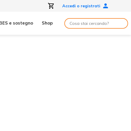
Accedi o registrati
BES e sostegno
Shop