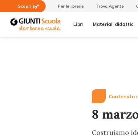
Scopri
Per le librerie
Trova Agente
Libri
Materiali didattici
Lezioni
8
e
marzo
Articoli
e non
solo
Contenuto r
8 marzo
Costruiamo ide