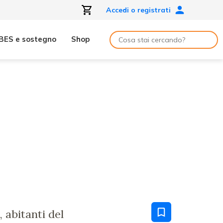
Accedi o registrati
BES e sostegno
Shop
 abitanti del