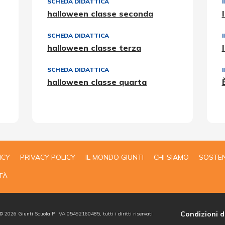
SCHEDA DIDATTICA
I
halloween classe seconda
SCHEDA DIDATTICA
halloween classe terza
SCHEDA DIDATTICA
halloween classe quarta
ICY
PRIVACY POLICY
IL MONDO GIUNTI
CHI SIAMO
SOSTEN
TÀ
Condizioni d
 ©
2026
Giunti Scuola P. IVA 05492160485, tutti i diritti riservati