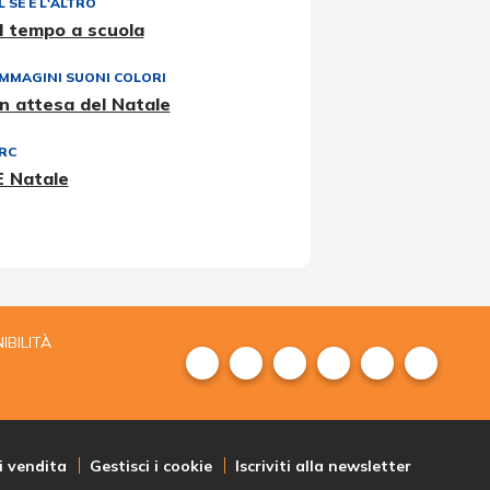
L SÉ E L'ALTRO
Il tempo a scuola
IMMAGINI SUONI COLORI
In attesa del Natale
IRC
È Natale
IBILITÀ
i vendita
Gestisci i cookie
Iscriviti alla newsletter