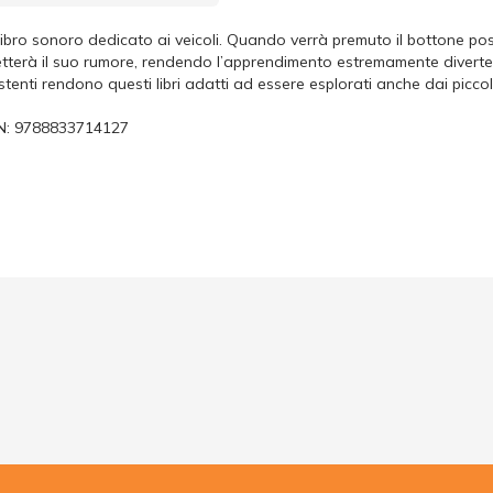
libro sonoro dedicato ai veicoli. Quando verrà premuto il bottone pos
tterà il suo rumore, rendendo l’apprendimento estremamente divertent
stenti rendono questi libri adatti ad essere esplorati anche dai piccoli
N:
9788833714127