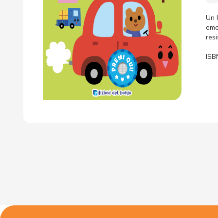
Un 
eme
resi
ISB