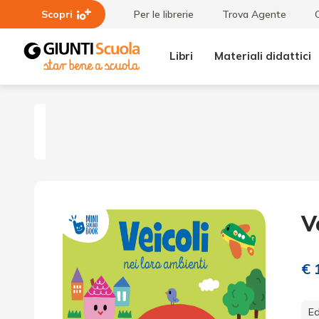
Scopri
Per le librerie
Trova Agente
Libri
Materiali didattici
Veicoli
nei loro
ambienti
V
€ 
Ed