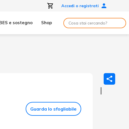
Accedi o registrati
BES e sostegno
Shop
Guarda lo sfogliabile