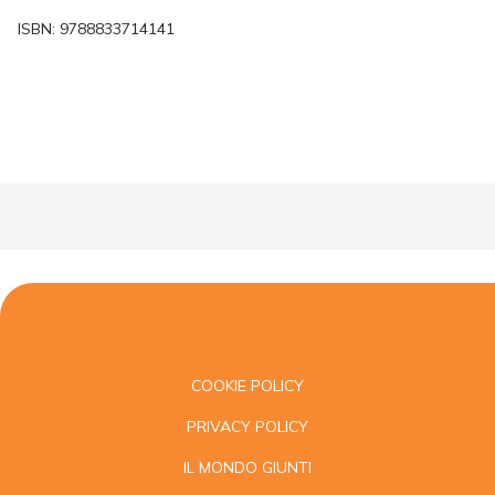
ISBN:
9788833714141
COOKIE POLICY
PRIVACY POLICY
IL MONDO GIUNTI