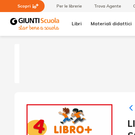
Scopri
Per le librerie
Trova Agente
Libri
Materiali didattici
LIBRO+
LIBRO + cl. 4 -
Confezione
Vendita
(MATEMATICA
E SCIENZE)
L