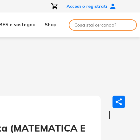
Accedi o registrati
BES e sostegno
Shop
dita (MATEMATICA E