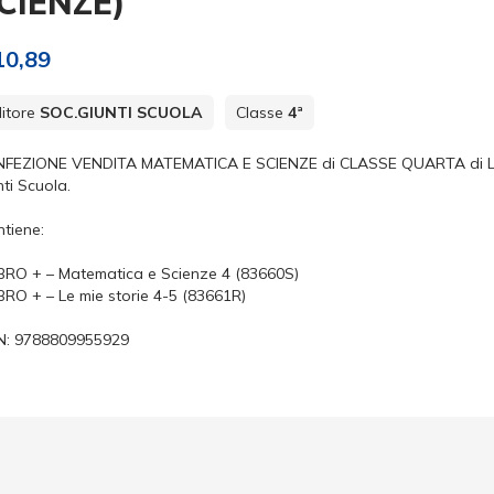
CIENZE)
10,89
itore
SOC.GIUNTI SCUOLA
Classe
4ª
FEZIONE VENDITA MATEMATICA E SCIENZE di CLASSE QUARTA di LIBRO 
nti Scuola.
tiene:
IBRO + – Matematica e Scienze 4 (83660S)
IBRO + – Le mie storie 4-5 (83661R)
N:
9788809955929