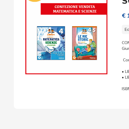
S
€ 
Ed
CON
Giu
Con
• L
• L
ISB