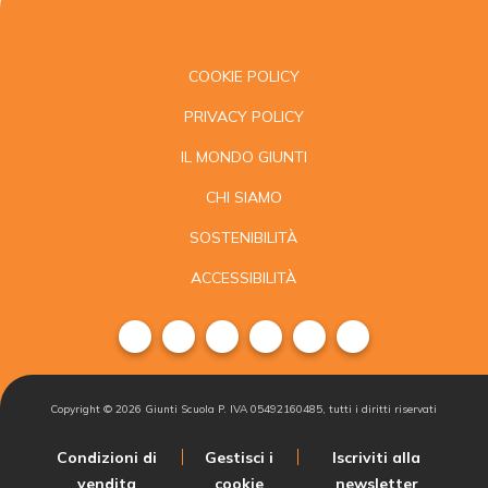
COOKIE POLICY
PRIVACY POLICY
IL MONDO GIUNTI
CHI SIAMO
SOSTENIBILITÀ
ACCESSIBILITÀ
Copyright ©
2026
Giunti Scuola P. IVA 05492160485, tutti i diritti riservati
Condizioni di
Gestisci i
Iscriviti alla
vendita
cookie
newsletter