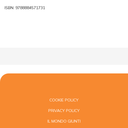
ISBN:
9788884571731
COOKIE POLICY
PRIVACY POLICY
IL MONDO GIUNTI