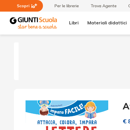
Scopri
Per le librerie
Trova Agente
Libri
Materiali didattici
Attacca
colora
impara
le
lettere
A
€ 