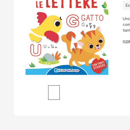
Ed
Uno 
com
tan
ISB