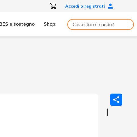
Accedi o registrati
BES e sostegno
Shop