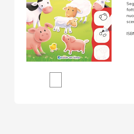
Seg
fatt
nuov
sce
ISB