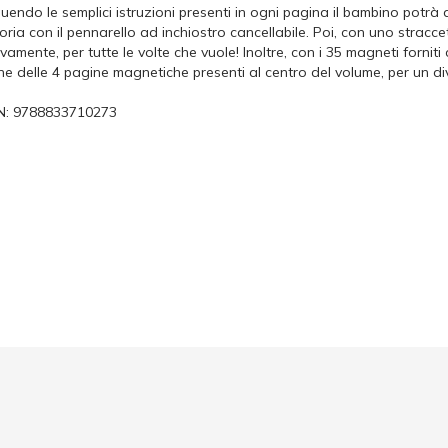
uendo le semplici istruzioni presenti in ogni pagina il bambino potrà di
oria con il pennarello ad inchiostro cancellabile. Poi, con uno stracce
amente, per tutte le volte che vuole! Inoltre, con i 35 magneti forniti 
ne delle 4 pagine magnetiche presenti al centro del volume, per un di
N:
9788833710273