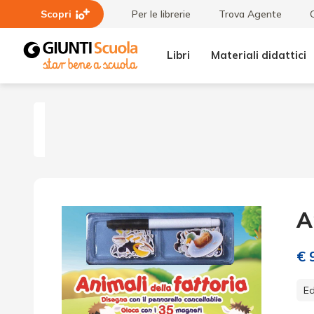
Scopri
Per le librerie
Trova Agente
Libri
Materiali didattici
Animali
della
fattoria
A
€ 
Ed