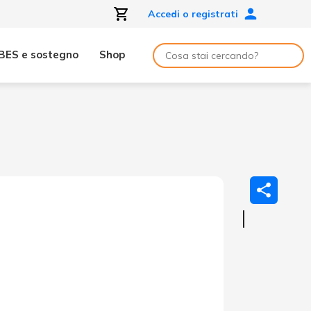
Accedi o registrati
BES e sostegno
Shop