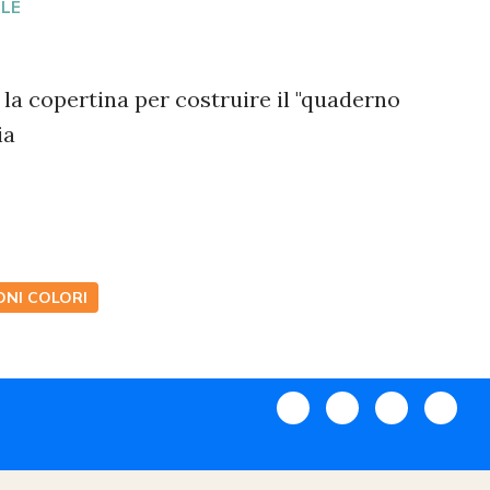
OLE
a copertina per costruire il "quaderno
ia
ONI COLORI