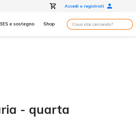
Accedi o registrati
BES e sostegno
Shop
ria - quarta