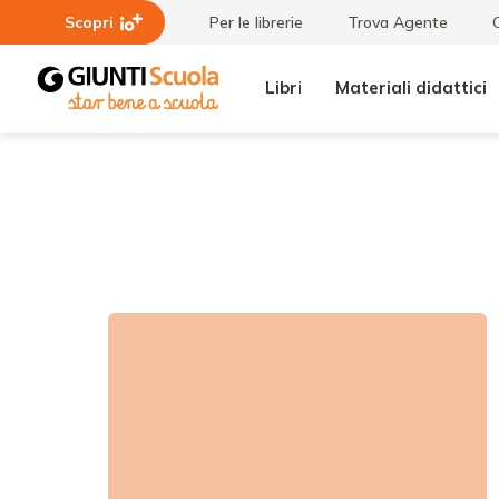
Scopri
Per le librerie
Trova Agente
Libri
Materiali didattici
Tutte le
Passaggio
raccolte
alla
primaria -
quarta
raccolta