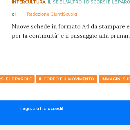
,
INTERCULTURA
IL SÉ E L'ALTRO
, I DISCORSI E LE PAR
di
Redazione GiuntiScuola
Nuove schede in formato A4 da stampare e l
per la continuità" e il passaggio alla primar
RSI E LE PAROLE
IL CORPO E IL MOVIMENTO
IMMAGINI SU
registrati
o
accedi!