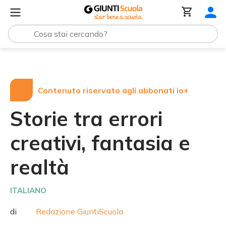
Tutte le raccolte
Storie tra errori creativi, fantasia e rea
Contenuto riservato agli abbonati io+
Storie tra errori
creativi, fantasia e
realtà
ITALIANO
di
Redazione GiuntiScuola