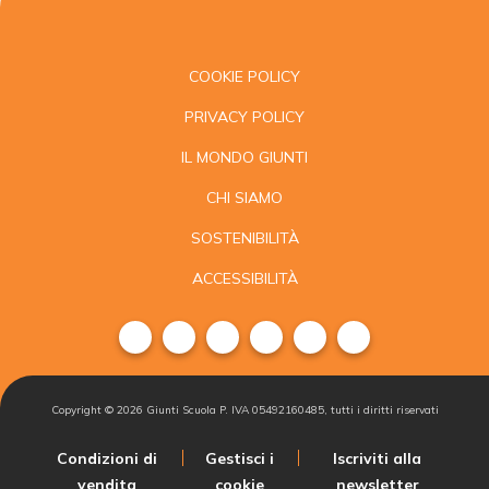
COOKIE POLICY
PRIVACY POLICY
IL MONDO GIUNTI
CHI SIAMO
SOSTENIBILITÀ
ACCESSIBILITÀ
Copyright ©
2026
Giunti Scuola P. IVA 05492160485, tutti i diritti riservati
Condizioni di
Gestisci i
Iscriviti alla
vendita
cookie
newsletter