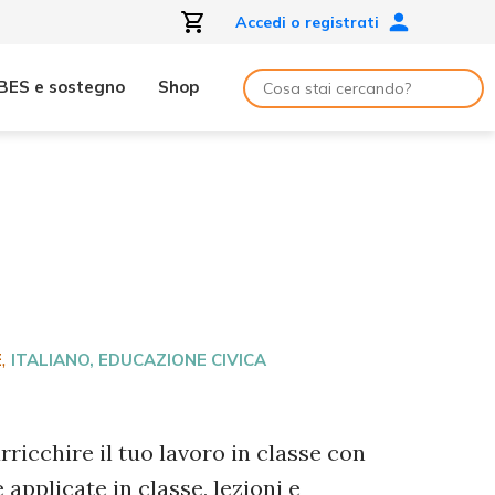
Accedi o registrati
BES e sostegno
Shop
5
,
E
ITALIANO
, EDUCAZIONE CIVICA
rricchire il tuo lavoro in classe con
 applicate in classe, lezioni e