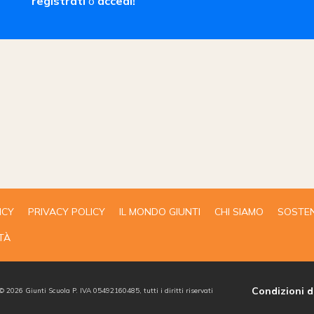
registrati
o
accedi!
ICY
PRIVACY POLICY
IL MONDO GIUNTI
CHI SIAMO
SOSTEN
TÀ
Condizioni d
 ©
2026
Giunti Scuola P. IVA 05492160485, tutti i diritti riservati