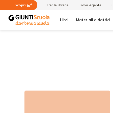
Scopri
Per le librerie
Trova Agente
Libri
Materiali didattici
Tutte le
Didattica
raccolte
live | Guida
al Dbook:
funzionalità
e risorse
del libro
digitale
Lago Blu