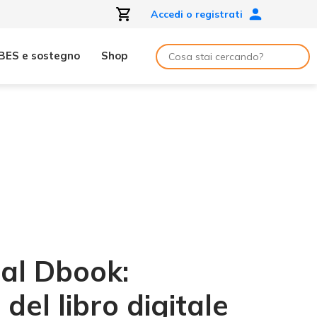
Accedi o registrati
BES e sostegno
Shop
 al Dbook:
 del libro digitale