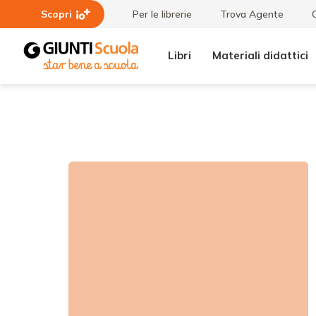
Scopri
Per le librerie
Trova Agente
Libri
Materiali didattici
Tutte le
Arte e
raccolte
cultura
greca