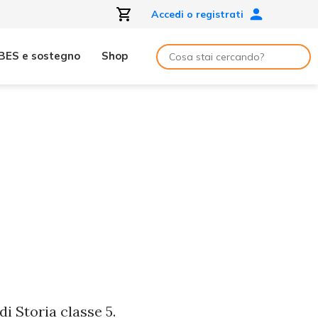
Accedi o registrati
BES e sostegno
Shop
i Storia classe 5.