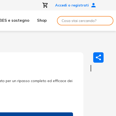
Accedi o registrati
BES e sostegno
Shop
sato per un ripasso completo ed efficace dei