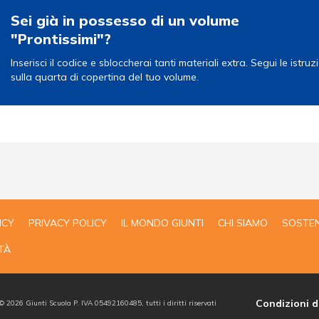
Sei già in possesso di un volume
"
Prontissimi
"?
Inserisci il codice e sbloccherai tanti materiali extra. Segui le istruz
sulla quarta di copertina del tuo volume.
ICY
PRIVACY POLICY
IL MONDO GIUNTI
CHI SIAMO
SOSTEN
TÀ
Condizioni d
 ©
2026
Giunti Scuola P. IVA 05492160485, tutti i diritti riservati