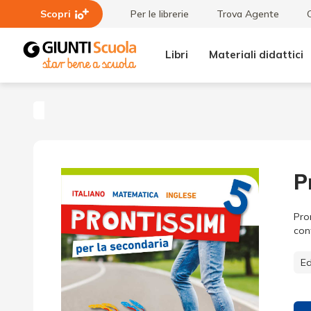
Scopri
Per le librerie
Trova Agente
Libri
Materiali didattici
Parascolastico
Prontissimi
P
Pro
con
Ed