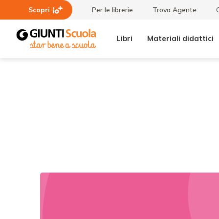
Scopri
Per le librerie
Trova Agente
Libri
Materiali didattici
Tutti i
Slide |
materiali
Fare
STORIA
per
Imparare
tutti | cl.
II-III