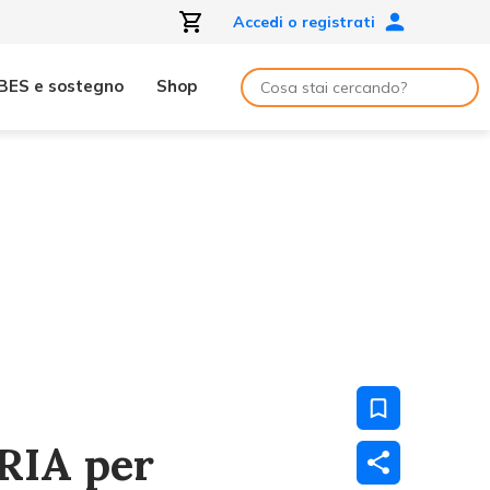
Accedi o registrati
BES e sostegno
Shop
ORIA per