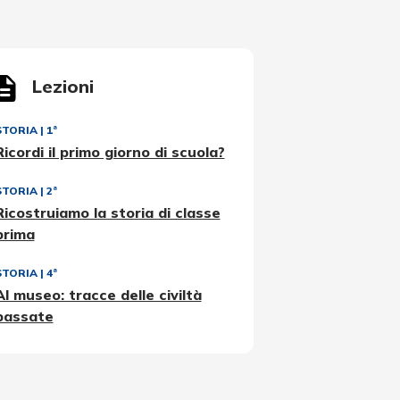
Lezioni
STORIA
|
1ª
Ricordi il primo giorno di scuola?
STORIA
|
2ª
Ricostruiamo la storia di classe
prima
STORIA
|
4ª
Al museo: tracce delle civiltà
passate