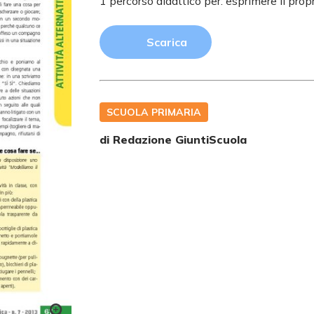
1 percorso didattico per: esprimere il propr
Scarica
SCUOLA PRIMARIA
di Redazione GiuntiScuola