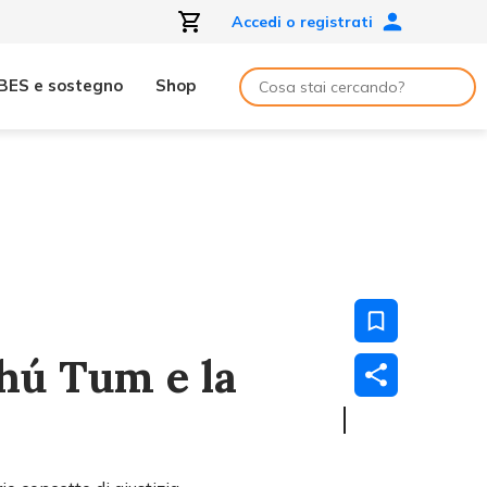
Accedi o registrati
BES e sostegno
Shop
hú Tum e la