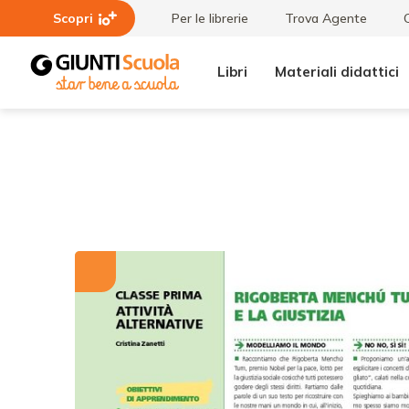
Scopri
Per le librerie
Trova Agente
Libri
Materiali didattici
Tutti i
Rigoberta
materiali
Menchú
Tum e la
giustizia