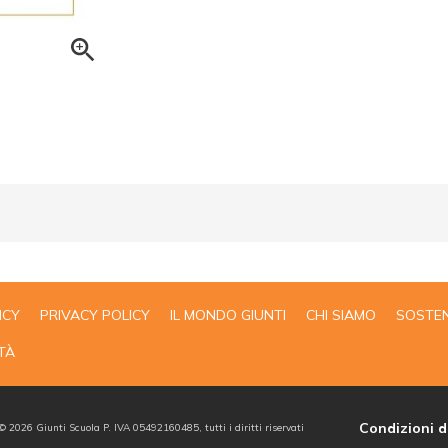
ICY
PRIVACY POLICY
IL MONDO GIUNTI
CHI SIAMO
SOSTEN
TÀ
Condizioni d
 ©
2026
Giunti Scuola P. IVA 05492160485, tutti i diritti riservati