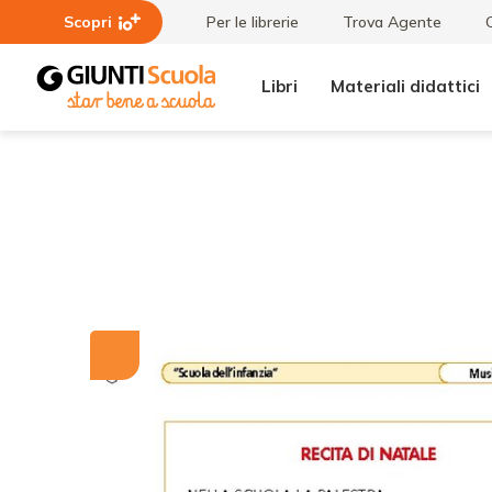
Scopri
Per le librerie
Trova Agente
Libri
Materiali didattici
Tutti i
Recita
materiali
di
Natale
-
Testo