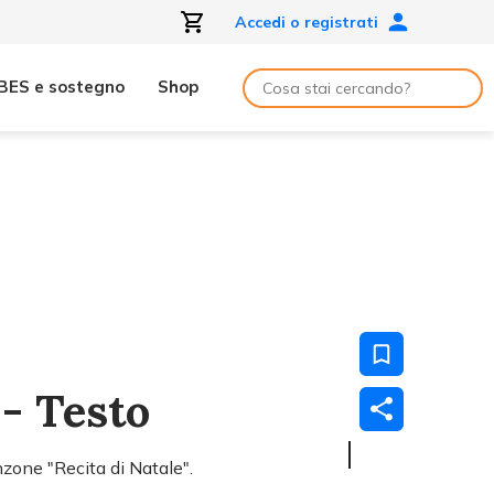
Accedi o registrati
BES e sostegno
Shop
 - Testo
nzone "Recita di Natale".