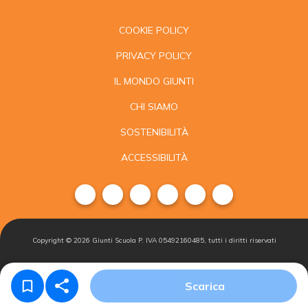
COOKIE POLICY
PRIVACY POLICY
IL MONDO GIUNTI
CHI SIAMO
SOSTENIBILITÀ
ACCESSIBILITÀ
Copyright ©
2026
Giunti Scuola P. IVA 05492160485, tutti i diritti riservati
Condizioni di
Gestisci i
Iscriviti alla
Scarica
vendita
cookie
newsletter