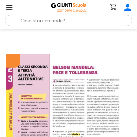
Tutti i materiali
Nelson Mandela: pace e tolleranza