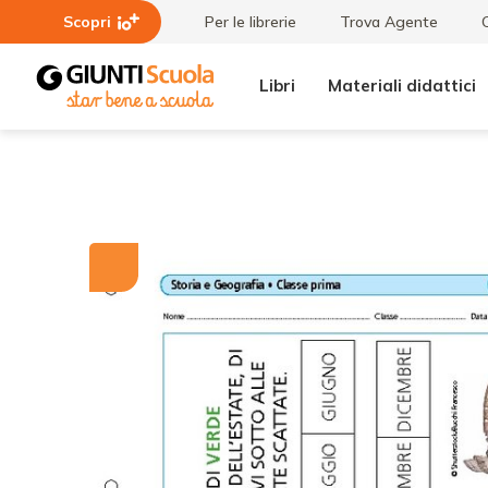
Scopri
Per le librerie
Trova Agente
Libri
Materiali didattici
Tutti i
Mesi e
materiali
stagioni