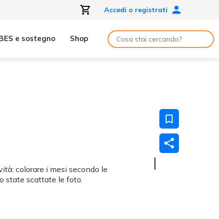
Accedi o registrati
BES e sostegno
Shop
ità: colorare i mesi secondo le
o state scattate le foto.