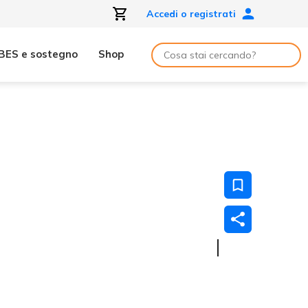
Accedi o registrati
BES e sostegno
Shop