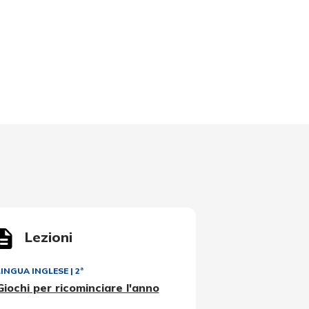
Lezioni
LINGUA INGLESE
|
2ª
Giochi per ricominciare l'anno