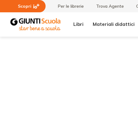
Scopri
Per le librerie
Trova Agente
Libri
Materiali didattici
Tutti i
The
materiali
lost
Corgi