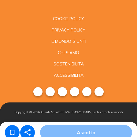
COOKIE POLICY
PRIVACY POLICY
IL MONDO GIUNTI
CHI SIAMO
SOSTENIBILITÀ
ACCESSIBILITÀ
Copyright ©
2026
Giunti Scuola P. IVA 05492160485, tutti i diritti riservati
Condizioni di
Gestisci i
Iscriviti alla
Ascolta
vendita
cookie
newsletter