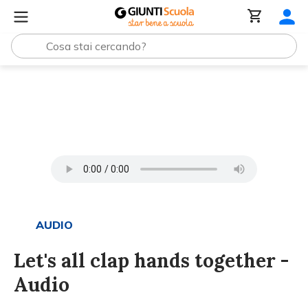
Tutti i materiali
Let's all clap hands together - Audio
AUDIO
Let's all clap hands together -
Audio