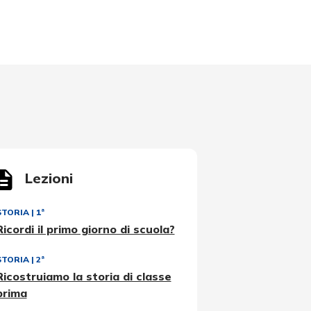
Lezioni
STORIA
|
1ª
Ricordi il primo giorno di scuola?
STORIA
|
2ª
Ricostruiamo la storia di classe
prima