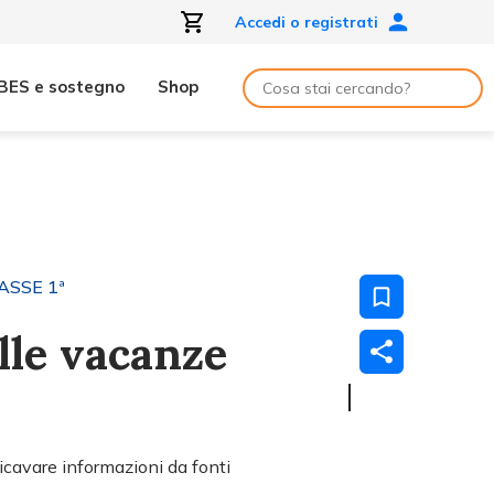
Accedi o registrati
BES e sostegno
Shop
ASSE 1ª
lle vacanze
icavare informazioni da fonti