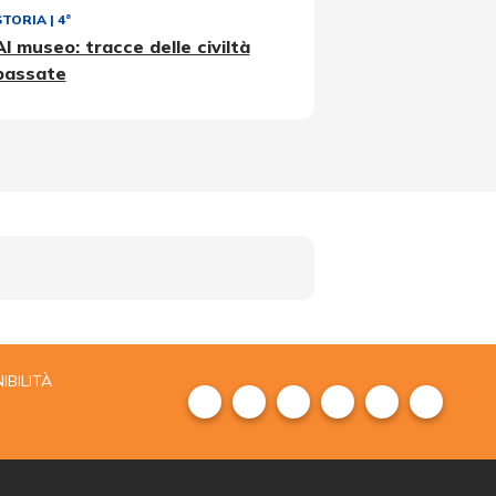
STORIA
|
4ª
Al museo: tracce delle civiltà
passate
IBILITÀ