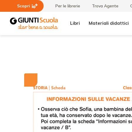
Scopri
Per le librerie
Trova Agente
Libri
Materiali didattici
Tutti i
Informazioni
materiali
sulle
vacanze / A