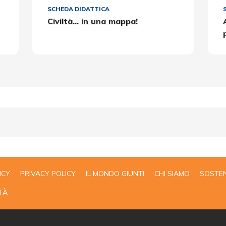
SCHEDA DIDATTICA
Civiltà... in una mappa!
ICY
PRIVACY POLICY
IL MONDO GIUNTI
CHI SIAMO
SOSTEN
TÀ